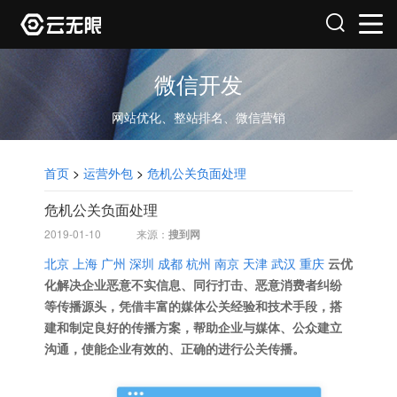
微信开发
网站优化、整站排名、微信营销
首页
>
运营外包
>
危机公关负面处理
危机公关负面处理
2019-01-10
来源：
搜到网
北京
上海
广州
深圳
成都
杭州
南京
天津
武汉
重庆
云优
化解决企业恶意不实信息、同行打击、恶意消费者纠纷
等传播源头，凭借丰富的媒体公关经验和技术手段，搭
建和制定良好的传播方案，帮助企业与媒体、公众建立
沟通，使能企业有效的、正确的进行公关传播。