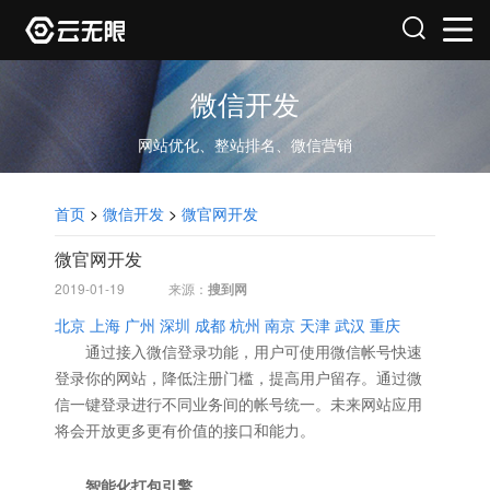
微信开发
网站优化、整站排名、微信营销
首页
>
微信开发
>
微官网开发
微官网开发
2019-01-19
来源：
搜到网
北京
上海
广州
深圳
成都
杭州
南京
天津
武汉
重庆
通过接入微信登录功能，用户可使用微信帐号快速
登录你的网站，降低注册门槛，提高用户留存。通过微
信一键登录进行不同业务间的帐号统一。未来网站应用
将会开放更多更有价值的接口和能力。
智能化打包引擎