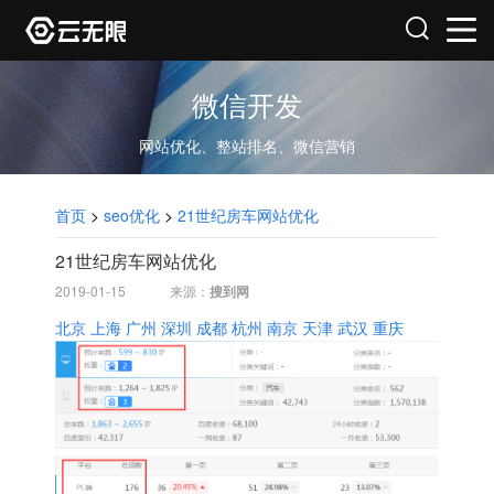
微信开发
网站优化、整站排名、微信营销
首页
>
seo优化
>
21世纪房车网站优化
21世纪房车网站优化
2019-01-15
来源：
搜到网
北京
上海
广州
深圳
成都
杭州
南京
天津
武汉
重庆