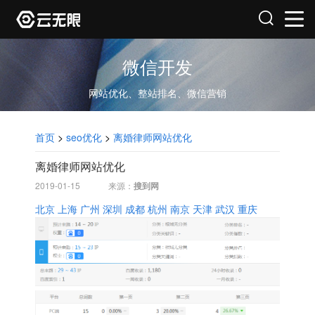
微信开发
网站优化、整站排名、微信营销
首页
>
seo优化
>
离婚律师网站优化
离婚律师网站优化
2019-01-15
来源：
搜到网
北京
上海
广州
深圳
成都
杭州
南京
天津
武汉
重庆