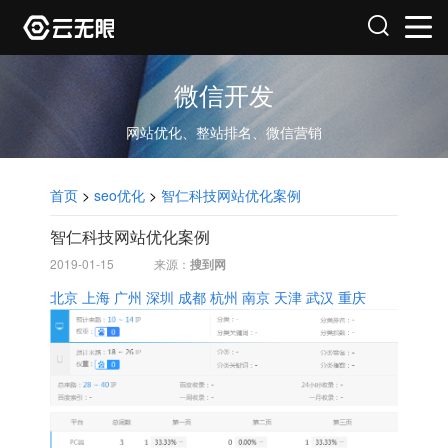
微信开发
网站优化、整站排名、微信营销
首页
>
seo优化
>
智仁科技网站优化案例
智仁科技网站优化案例
2019-01-15
来源：
搜到网
北京
上海
广州
深圳
成都
杭州
南京
天津
武汉
重庆