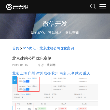
微信开发
网站优化、整站排名、微信营销
首页
>
seo优化
>
北京建站公司优化案例
北京建站公司优化案例
2019-01-15
来源：
搜到网
北京
上海
广州
深圳
成都
杭州
南京
天津
武汉
重庆