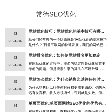
常德SEO优化
网站优化技巧：网站优化的基本技巧有哪些？
13
站长们经常聊的一个话题就是“网站优化的基本技巧
2024-04
是什么？”目前互联网的快速发展，我们的网站已经
成为企业营销和推广的重要方式。如果想让你的网
网站排名优化：如何使网站排名更加稳定
站处于搜索的前沿，并被大多数用户看到，那么优
13
化我们的网站是非常必要的。
在网站优化的过程中，排名的稳定性是优化师首要
2024-04
考虑的问题。但是搜索引擎的算法在不断升级，竞
争对手的网站也在不断变化，那么我们该如何使网
站排名更加稳定呢？
网站怎么优化：为什么销售比以往任何时候都更需要SEO
15
为什么销售比以往任何时候都更需要SEO。销售永
2024-04
远有发言权。收入必须增长，否则就是失败。但是
现在，许多公司都有濒死体验，因为销售格局已经
彻底改变。
单页面优化:单页面网站SEO优化的优势有哪些？
14
在日常优化过程中，有整站优化的，也有做单页面