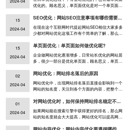
2024-04
优化的。顾名思义，单页面优化是对一个单页面的
SEO优化，单页网站就是一个由图片、文字、视频
和代码组成的纯静态的HTML页面。很少有人会
SEO优化：网站SEO注意事项有哪些需要注意的呢？
15
做，大部分站长都是做多页面的整站SEO优化，因
在现在这个互联网时代提起网站SEO相信大家多多
2024-04
为单页面的网站就只有一个页面，没有类目、标签
少都对网站优化这项工作有个简单的了解，那么下
之类的，而且无法进行内容的更新，优化难度很大
面就请跟随云无限科技小编。
单页面优化：单页面如何做优化呢?
15
企业做网站优化逐渐增多，日常站长优化的网站居
2024-04
多，很少一部分是优化单页面，顾名思义，单页面
就是一个页面的SEO优化，需要将一个页面的定位
网站优化：网站排名落后的原因
关键词优化上去，即网站的某一部分仅由一个页面
02
构成。单页优化是非常难得，因为它没有多余的页
网站优化中，出现网站排名落后直接会影响到一个
2024-04
面可以传递权重。
网站的知名度，关注到各个方面的内容，把整个的
原因认识得更加的清楚，接下来云无限小编为大家
详细讲解下。
对网站优化时，如何保持网站排名稳定不出现下降？
01
如果网站能在搜索引擎中获得更好的排名，那么网
2024-04
站的知名度就会大大提高，网站优化可以提高网站
在百度的排名。
网站内容优化：网站内容优化要遵循哪些原则？